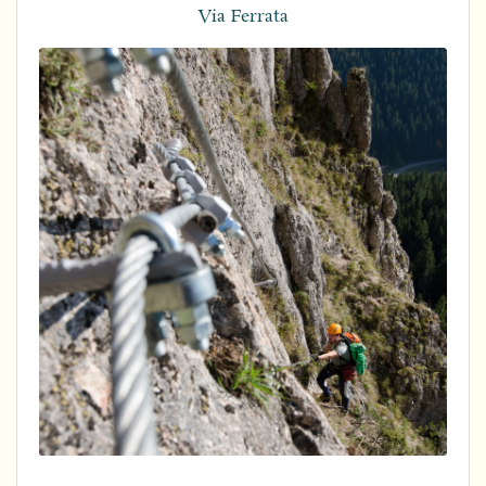
Via Ferrata