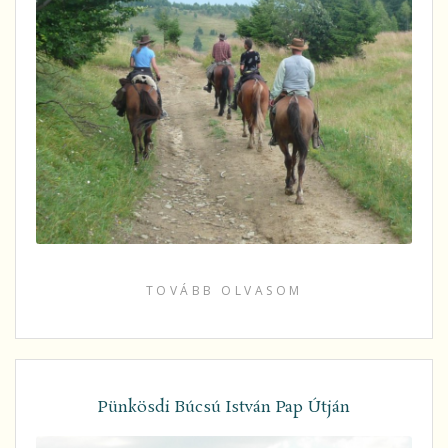
TOVÁBB OLVASOM
Pünkösdi Búcsú István Pap Útján