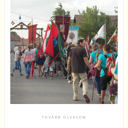
TOVÁBB OLVASOM