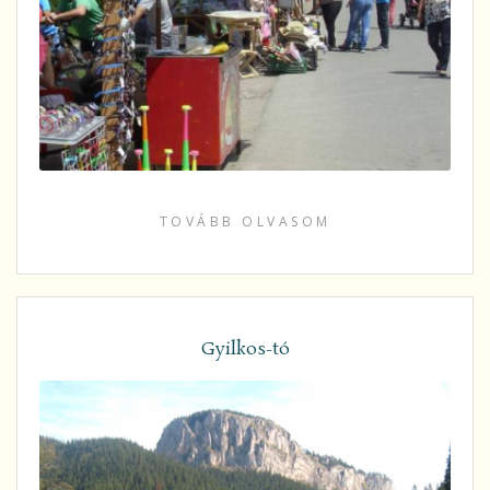
TOVÁBB OLVASOM
Gyilkos-tó