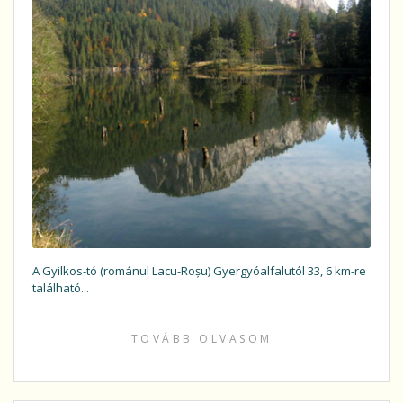
A Gyilkos-tó (románul Lacu-Roșu) Gyergyóalfalutól 33, 6 km-re
található...
TOVÁBB OLVASOM