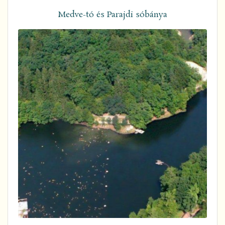
Medve-tó és Parajdi sóbánya