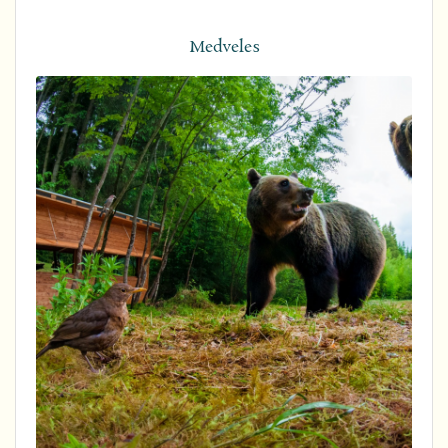
Medveles