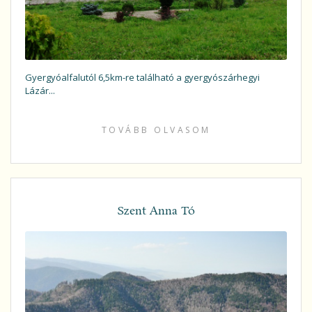
Gyergyóalfalutól 6,5km-re található a gyergyószárhegyi
Lázár...
TOVÁBB OLVASOM
Szent Anna Tó