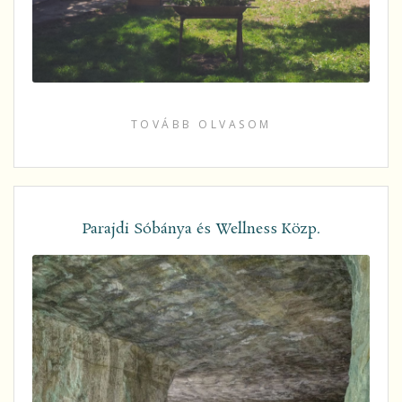
TOVÁBB OLVASOM
Parajdi Sóbánya és Wellness Közp.