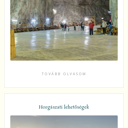
TOVÁBB OLVASOM
Horgászati lehetőségek