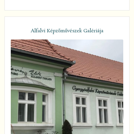
Alfalvi Képzőművészek Galériája