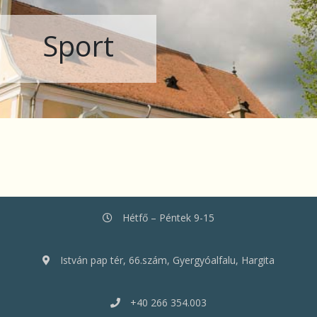
Sport
Hétfő – Péntek 9-15
István pap tér, 66.szám, Gyergyóalfalu, Hargita
+40 266 354.003