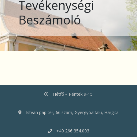
Tevékenységi
Beszámoló
Hétfő – Péntek 9-15
István pap tér, 66.szám, Gyergyóalfalu, Hargita
+40 266 354.003