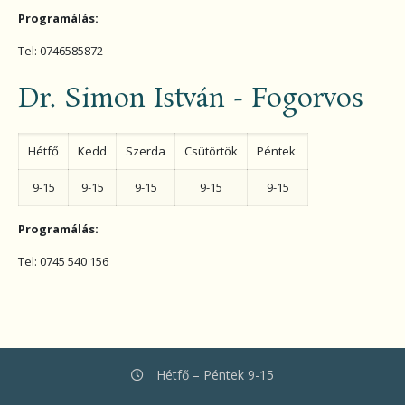
Programálás:
Tel: 0746585872
Dr. Simon István - Fogorvos
Hétfő
Kedd
Szerda
Csütörtök
Péntek
9-15
9-15
9-15
9-15
9-15
Programálás:
Tel: 0745 540 156
Hétfő – Péntek 9-15