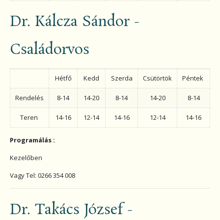
Dr. Kálcza Sándor -
Családorvos
Hétfő
Kedd
Szerda
Csütörtök
Péntek
Rendelés
8-14
14-20
8-14
14-20
8-14
Teren
14-16
12-14
14-16
12-14
14-16
Programálás :
Kezelőben
Vagy Tel: 0266 354 008
Dr. Takács József -