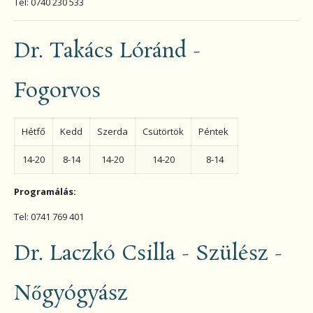
Tel: 0740 230 533
Dr. Takács Lóránd -
Fogorvos
Hétfő
Kedd
Szerda
Csütörtök
Péntek
14-20
8-14
14-20
14-20
8-14
Programálás:
Tel: 0741 769 401
Dr. Laczkó Csilla - Szülész -
Nőgyógyász