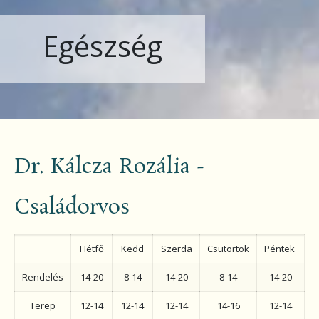
Egészség
Dr. Kálcza Rozália -
Családorvos
Hétfő
Kedd
Szerda
Csütörtök
Péntek
Rendelés
14-20
8-14
14-20
8-14
14-20
Terep
12-14
12-14
12-14
14-16
12-14