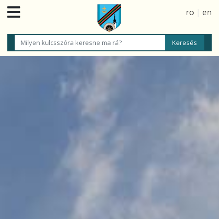
ro
|
en