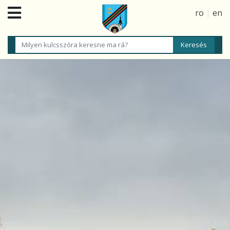
ro
|
en