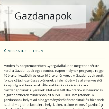
Gazdanapok
VISSZA IDE: ITTHON
Minden év szeptemberében Gyergyóalfaluban megrendezérsre
kerül a Gazdanapok egy szombati napon melynek programja reggel
10 órakor kezdődik és este 19 órakor ér véget. A Gazdanapok egyik
fontos célja, hogy összegyűljenek a falu növény és állattenyésztői
és új dolgokat tanuljanak. Állatkiállítás és vásár is része a
Gazdanapoknak. Gyerekek által készített dekorációk is bemutatják
a gazdaemberek mindennapjait a 2500 – 3000 látogatónak. A
gazdanapok helyet ad a hagyományőrző táncosoknak és főzésnek
is, ahol meg lehet kóstolni a helyi ízeket. Traktor és mezőgazdasági