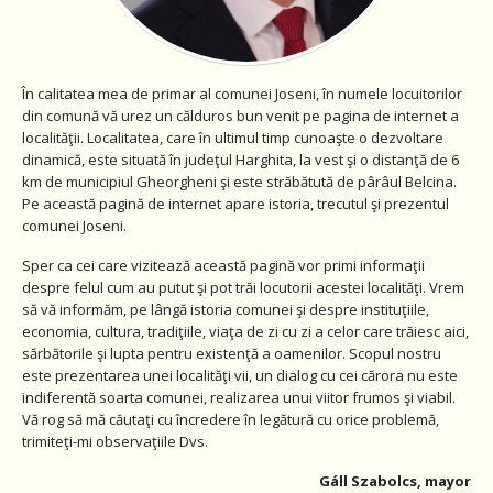
În calitatea mea de primar al comunei Joseni, în numele locuitorilor
din comună vă urez un călduros bun venit pe pagina de internet a
localităţii. Localitatea, care în ultimul timp cunoaşte o dezvoltare
dinamică, este situată în judeţul Harghita, la vest şi o distanţă de 6
km de municipiul Gheorgheni şi este străbătută de pârâul Belcina.
Pe această pagină de internet apare istoria, trecutul şi prezentul
comunei Joseni.
Sper ca cei care vizitează această pagină vor primi informaţii
despre felul cum au putut şi pot trăi locutorii acestei localităţi. Vrem
să vă informăm, pe lângă istoria comunei şi despre instituţiile,
economia, cultura, tradiţiile, viaţa de zi cu zi a celor care trăiesc aici,
sărbătorile şi lupta pentru existenţă a oamenilor. Scopul nostru
este prezentarea unei localităţi vii, un dialog cu cei cărora nu este
indiferentă soarta comunei, realizarea unui viitor frumos şi viabil.
Vă rog să mă căutaţi cu încredere în legătură cu orice problemă,
trimiteţi-mi observaţiile Dvs.
Gáll Szabolcs, mayor