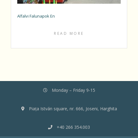
Alfalvi Falunapok En
READ MORE
Monday – Friday 9-15
Piața István square, nr. 666, Joseni, Harghita
+40 266 354.003