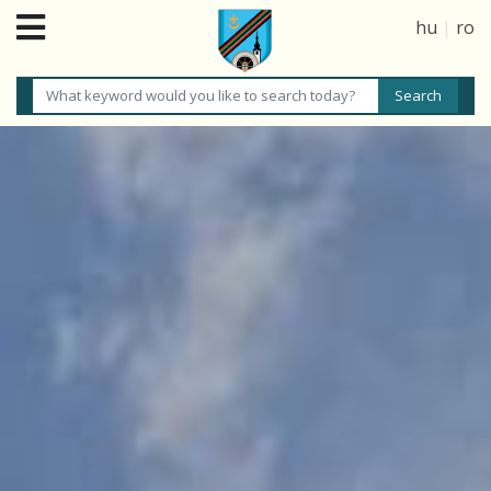
hu
|
ro