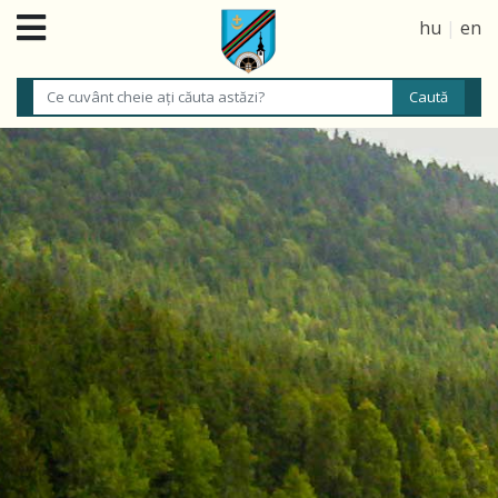
hu
|
en